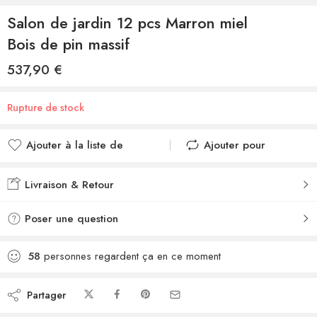
Salon de jardin 12 pcs Marron miel
Bois de pin massif
537,90
€
Rupture de stock
Ajouter à la liste de
Ajouter pour
souhaits
comparer
Ajouté à la liste de
Ajouté au
Livraison & Retour
souhaits
comparateur
Poser une question
58
personnes regardent ça en ce moment
Partager