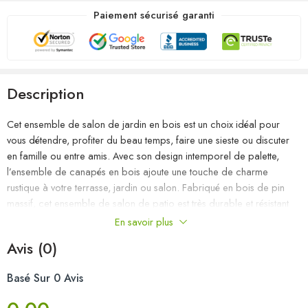
Paiement sécurisé garanti
Description
Cet ensemble de salon de jardin en bois est un choix idéal pour
vous détendre, profiter du beau temps, faire une sieste ou discuter
en famille ou entre amis. Avec son design intemporel de palette,
l’ensemble de canapés en bois ajoute une touche de charme
rustique à votre terrasse, jardin ou salon. Fabriqué en bois de pin
massif, cet ensemble de salon de patio est très durable et résistant
aux intempéries. Cet ensemble de meubles a une construction solide
En savoir plus
et nécessite peu d’entretien. De plus, la conception modulaire
Avis (0)
permet également de placer l’ensemble dans n’importe quel
arrangement selon vos goûts. Remarque : afin de prolonger la durée
Basé Sur 0 Avis
de vie des meubles d’extérieur, nous vous recommandons de les
protéger avec une housse imperméable.