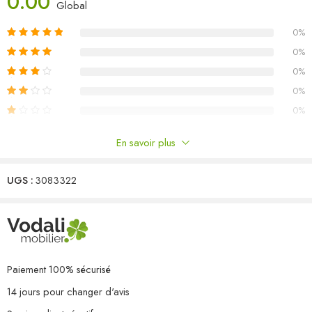
0.00
Global
Couleur : marron miel
0%
Matériau : bois de pin massif
Dimensions du canapé central/d’angle : 63,5 x 63,5 x 62,5 cm (L
0%
x l x H)
0%
Dimensions de la table/du repose-pied : 63,5 x 63,5 x 28,5 cm
0%
(L x l x H)
0%
L’assemblage est requis
La livraison contient :
En savoir plus
4 x canapé d’angle
Commentaires
6 x canapé central
2 x table/repose-pied
UGS :
3083322
Il n'y a pas encore de critiques.
Paiement 100% sécurisé
14 jours pour changer d'avis