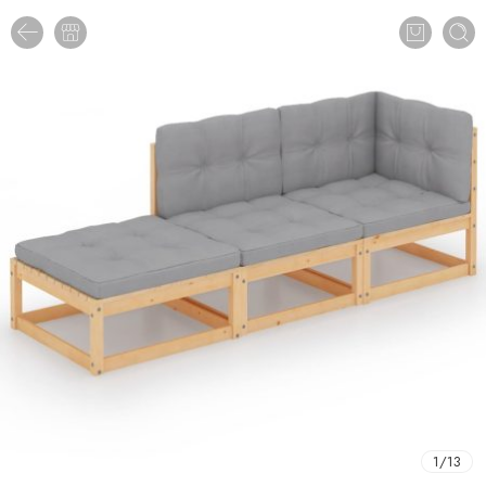
1
/
13