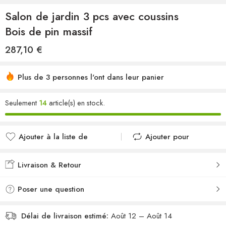
Salon de jardin 3 pcs avec coussins
Bois de pin massif
287,10
€
Plus de 3 personnes l'ont dans leur panier
Seulement
14
article(s) en stock.
Ajouter à la liste de
Ajouter pour
souhaits
comparer
Ajouté à la liste de
Ajouté au
Livraison & Retour
souhaits
comparateur
Poser une question
Délai de livraison estimé:
Août 12 – Août 14