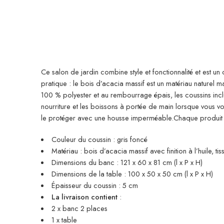
Ce salon de jardin combine style et fonctionnalité et est un
pratique : le bois d’acacia massif est un matériau naturel m
100 % polyester et au rembourrage épais, les coussins inclus
nourriture et les boissons à portée de main lorsque vous 
le protéger avec une housse imperméable.Chaque produit e
Couleur du coussin : gris foncé
Matériau : bois d’acacia massif avec finition à l’huile, ti
Dimensions du banc : 121 x 60 x 81 cm (l x P x H)
Dimensions de la table : 100 x 50 x 50 cm (l x P x H)
Épaisseur du coussin : 5 cm
La livraison contient
:
2 x banc 2 places
1 x table