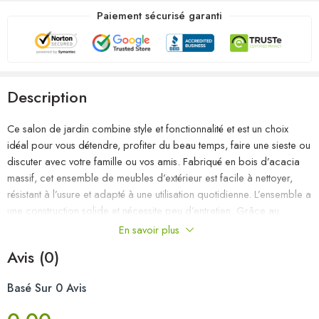
Paiement sécurisé garanti
Description
Ce salon de jardin combine style et fonctionnalité et est un choix
idéal pour vous détendre, profiter du beau temps, faire une sieste ou
discuter avec votre famille ou vos amis. Fabriqué en bois d’acacia
massif, cet ensemble de meubles d’extérieur est facile à nettoyer,
résistant à l’usure et adapté à une utilisation quotidienne. L’ensemble a
une construction solide et nécessite peu d’entretien. Grâce au
revêtement 100 % polyester et au rembourrage épais, les coussins
En savoir plus
inclus sont doux et offrent le plus grand confort. Cet ensemble est
Avis (0)
également léger et modulaire, ce qui le rend complètement flexible et
facile à déplacer pour convenir à tout décor. Vous pouvez le
Basé Sur 0 Avis
combiner avec d’autres segments modulaires pour créer vos
propres configurations de salon de jardin ! Remarque : afin de