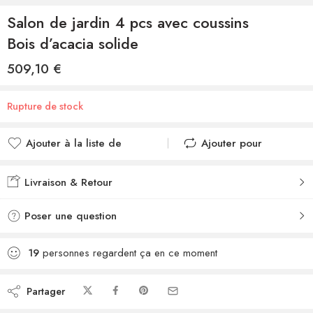
Salon de jardin 4 pcs avec coussins
Bois d’acacia solide
509,10
€
Rupture de stock
Ajouter à la liste de
Ajouter pour
souhaits
comparer
Ajouté à la liste de
Ajouté au
Livraison & Retour
souhaits
comparateur
Poser une question
19
personnes regardent ça en ce moment
Partager