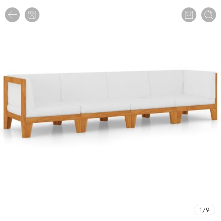
1
/
9