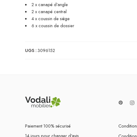
2 x canapé d’angle
2 x canapé central
4 x coussin de siège
6 x coussin de dossier
UGS :
3096152
Paiement 100% sécurisé
Conditions
14 jours pour changer d'avis
Condition