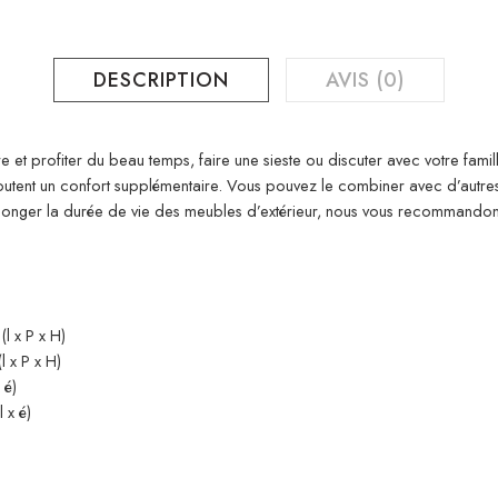
DESCRIPTION
AVIS (0)
e et profiter du beau temps, faire une sieste ou discuter avec votre fami
 ajoutent un confort supplémentaire. Vous pouvez le combiner avec d’aut
rolonger la durée de vie des meubles d’extérieur, nous vous recommand
l x P x H)
 x P x H)
 é)
 x é)