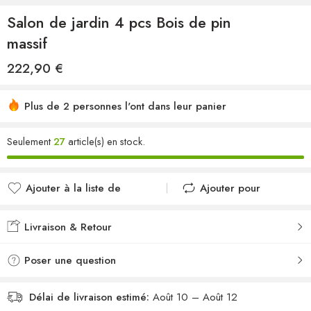
Salon de jardin 4 pcs Bois de pin
massif
222,90
€
Plus de 2 personnes l'ont dans leur panier
Seulement
27
article(s) en stock.
Ajouter à la liste de
Ajouter pour
souhaits
comparer
Ajouté à la liste de
Ajouté au
Livraison & Retour
souhaits
comparateur
Poser une question
Délai de livraison estimé:
Août 10 – Août 12