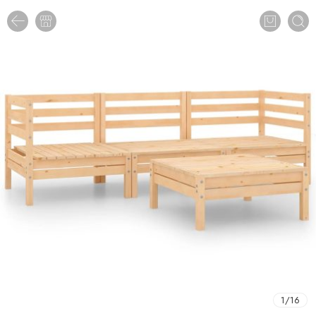
1
/
16