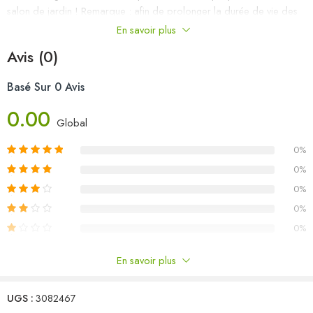
salon de jardin ! Remarque : afin de prolonger la durée de vie des
meubles d’extérieur, nous vous recommandons de les protéger avec
En savoir plus
une housse imperméable.
Avis (0)
Matériau : bois de pin massif
Basé Sur 0 Avis
Dimensions du canapé d’angle : 63,5 x 63,5 x 62,5 cm (l x P x H)
Dimensions du canapé central : 63,5 x 63,5 x 62,5 cm (l x P x H)
0.00
Dimensions de la table : 63,5 x 63,5 x 28,5 cm (L x l x H)
Global
L’assemblage est requis
0%
Capacité de charge maximale (par siège) : 110 kg
La livraison contient :
0%
2 x canapé d’angle
0%
1 x canapé central
0%
1 x table
0%
En savoir plus
Commentaires
UGS :
3082467
Il n'y a pas encore de critiques.