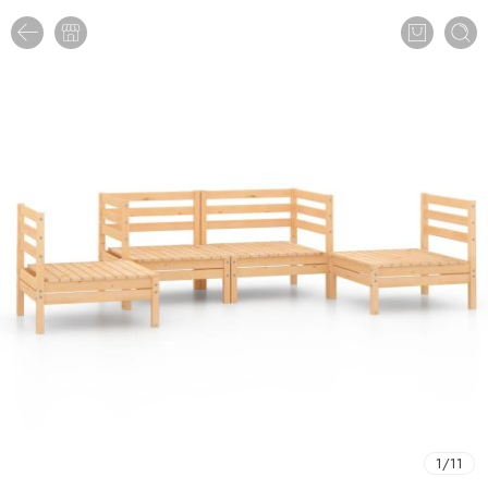
1
/
11