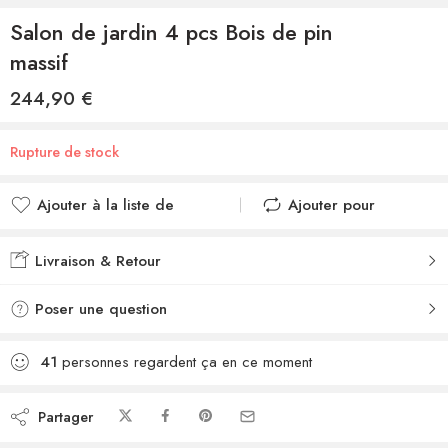
Salon de jardin 4 pcs Bois de pin
massif
244,90
€
Rupture de stock
Ajouter à la liste de
Ajouter pour
souhaits
comparer
Ajouté à la liste de
Ajouté au
Livraison & Retour
souhaits
comparateur
Poser une question
41
personnes regardent ça en ce moment
Partager