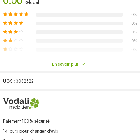
0.00
L’assemblage est requis
Global
Capacité de charge maximale (par siège) : 110 kg
0%
La livraison contient :
2 x canapé central
0%
2 x canapé d’angle
0%
0%
0%
En savoir plus
Commentaires
UGS :
3082522
Il n'y a pas encore de critiques.
Paiement 100% sécurisé
14 jours pour changer d'avis