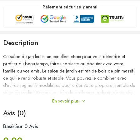
Paiement sécurisé garanti
Description
Ce salon de jardin est un excellent choix pour vous détendre et
profiter du beau temps, faire une sieste ou discuter avec votre
famille ou vos amis. Le salon de jardin est fait de bois de pin massif,
ce qui le rend robuste et stable. Vous pouvez le combiner avec
d’autres segments modulaires pour créer votre propre ensemble de
salon de jardin ! Remarque : afin de prolonger la durée de vie des
meubles d’extérieur, nous vous recommandons de les protéger avec
En savoir plus
une housse imperméable.
Avis (0)
Matériau : bois de pin massif
Basé Sur 0 Avis
Dimensions du canapé central : 63,5 x 63,5 x 62,5 cm (l x P x H)
Dimensions du canapé d’angle : 63,5 x 63,5 x 62,5 cm (l x P x H)