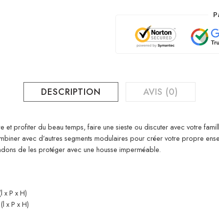
P
DESCRIPTION
AVIS (0)
 et profiter du beau temps, faire une sieste ou discuter avec votre famill
combiner avec d’autres segments modulaires pour créer votre propre ens
ndons de les protéger avec une housse imperméable.
 x P x H)
l x P x H)