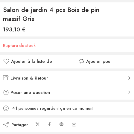
Salon de jardin 4 pcs Bois de pin
massif Gris
193,10
€
Rupture de stock
Ajouter à la liste de
Ajouter pour
souhaits
comparer
Ajouté à la liste de
Ajouté au
Livraison & Retour
souhaits
comparateur
Poser une question
41
personnes regardent ça en ce moment
Partager