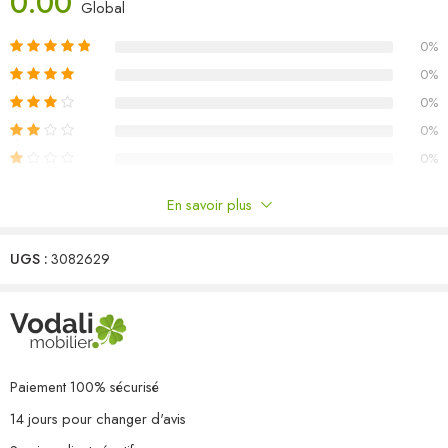
0.00
Global
Couleur : gris
0%
Matériau : bois de pin massif
Dimensions du canapé central/d’angle : 63,5 x 63,5 x 62,5 cm (L
0%
x l x H)
0%
Dimensions du repose-pied/de la table : 63,5 x 63,5 x 28,5 cm
0%
(L x l x H)
0%
L’assemblage est requis
La livraison contient :
En savoir plus
1 x canapé d’angle
Commentaires
2 x canapé central
1 x repose-pied/table
UGS :
3082629
Il n'y a pas encore de critiques.
Paiement 100% sécurisé
14 jours pour changer d'avis