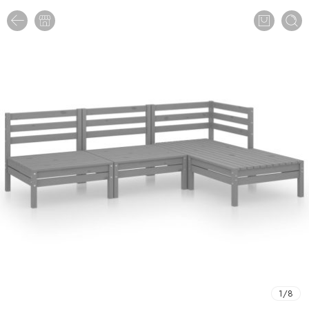
1
/
8