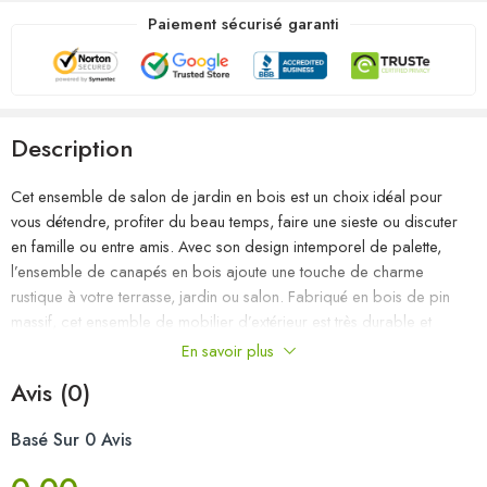
Paiement sécurisé garanti
Description
Cet ensemble de salon de jardin en bois est un choix idéal pour
vous détendre, profiter du beau temps, faire une sieste ou discuter
en famille ou entre amis. Avec son design intemporel de palette,
l’ensemble de canapés en bois ajoute une touche de charme
rustique à votre terrasse, jardin ou salon. Fabriqué en bois de pin
massif, cet ensemble de mobilier d’extérieur est très durable et
résistant aux intempéries. Cet ensemble de canapés a une
En savoir plus
construction solide et nécessite peu d’entretien. De plus, la
Avis (0)
conception modulaire permet également de placer l’ensemble dans
n’importe quel arrangement selon vos goûts. Remarque : afin de
Basé Sur 0 Avis
prolonger la durée de vie des meubles d’extérieur, nous vous
recommandons de les protéger avec une housse imperméable.