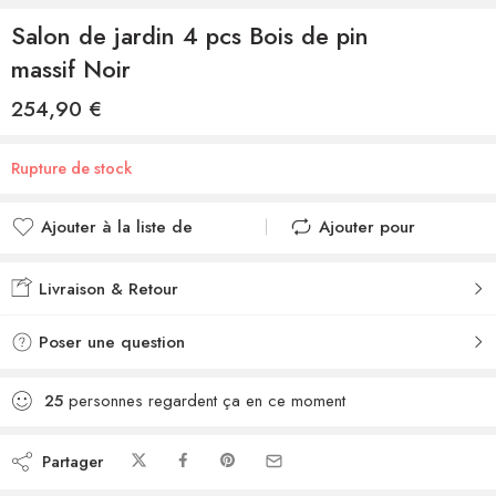
Salon de jardin 4 pcs Bois de pin
massif Noir
254,90
€
Rupture de stock
Ajouter à la liste de
Ajouter pour
souhaits
comparer
Ajouté à la liste de
Ajouté au
Livraison & Retour
souhaits
comparateur
Poser une question
25
personnes regardent ça en ce moment
Partager