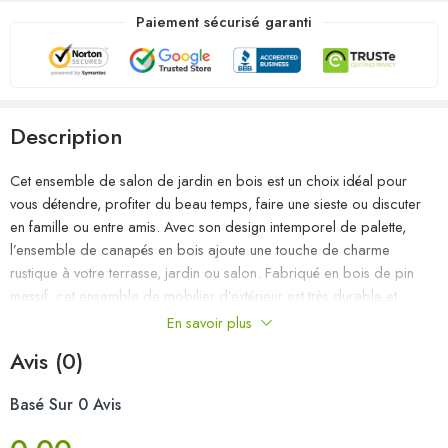
Paiement sécurisé garanti
Description
Cet ensemble de salon de jardin en bois est un choix idéal pour
vous détendre, profiter du beau temps, faire une sieste ou discuter
en famille ou entre amis. Avec son design intemporel de palette,
l’ensemble de canapés en bois ajoute une touche de charme
rustique à votre terrasse, jardin ou salon. Fabriqué en bois de pin
massif, cet ensemble de mobilier d’extérieur est très durable et
résistant aux intempéries. Cet ensemble de canapés a une
En savoir plus
construction solide et nécessite peu d’entretien. De plus, la
Avis (0)
conception modulaire permet également de placer l’ensemble dans
n’importe quel arrangement selon vos goûts. Remarque : afin de
Basé Sur 0 Avis
prolonger la durée de vie des meubles d’extérieur, nous vous
recommandons de les protéger avec une housse imperméable.