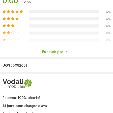
0.00
Global
Couleur : Noir
0%
Matériau : bois de pin massif
Dimensions du canapé central/d’angle : 63,5 x 63,5 x 62,5 cm (L
0%
x l x H)
0%
Dimensions du repose-pied/de la table : 63,5 x 63,5 x 28,5 cm
0%
(L x l x H)
0%
L’assemblage est requis
La livraison contient :
En savoir plus
1 x canapé d’angle
Commentaires
2 x canapé central
1 x repose-pied/table
UGS :
3082631
Il n'y a pas encore de critiques.
Paiement 100% sécurisé
14 jours pour changer d'avis