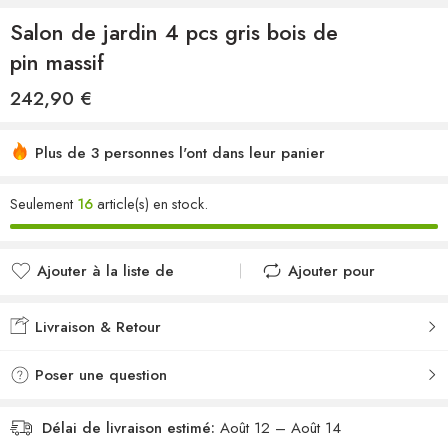
Salon de jardin 4 pcs gris bois de
pin massif
242,90
€
Plus de 3 personnes l'ont dans leur panier
Seulement
16
article(s) en stock.
Ajouter à la liste de
Ajouter pour
souhaits
comparer
Ajouté à la liste de
Ajouté au
Livraison & Retour
souhaits
comparateur
Poser une question
Délai de livraison estimé:
Août 12 – Août 14