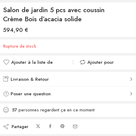
Salon de jardin 5 pcs avec coussin
Crème Bois d’acacia solide
594,90
€
Rupture de stock
Ajouter à la liste de
Ajouter pour
souhaits
comparer
Ajouté à la liste de
Ajouté au
Livraison & Retour
souhaits
comparateur
Poser une question
57
personnes regardent ça en ce moment
Partager