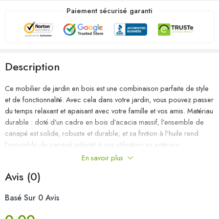
Paiement sécurisé garanti
Description
Ce mobilier de jardin en bois est une combinaison parfaite de style
et de fonctionnalité. Avec cela dans votre jardin, vous pouvez passer
du temps relaxant et apaisant avec votre famille et vos amis. Matériau
durable : doté d’un cadre en bois d’acacia massif, l’ensemble de
canapé est solide, robuste et durable; et sa finition à l’huile rend
l’ensemble de canapé adapté à une utilisation en extérieur.
Expérience d’assise confortable : les coussins d’assise et de dossier
En savoir plus
amovibles sont épaississement rembourrés, afin d’offrir un grand
Avis (0)
confort d’assise. Table basse pratique : une table basse au design à
lattes unique est également incluse. Vous pouvez garder vos
Basé Sur 0 Avis
collations, boissons ou autres essentiels à portée de main.
Conception modulaire : cet ensemble de meubles d’extérieur a une