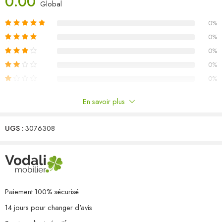
0.00
Matériau : bois de pin massif, tissu (100 % polyester)
Global
Dimensions du canapé d’angle : 70 x 70 x 67 cm (l x P x H)
0%
Dimensions de la table : 70 x 70 x 30 cm (l x P x H)
Dimensions du coussin de siège : 70 x 70 x 8 cm (L x l x é)
0%
Dimensions du coussin de dossier/latéral : 70 x 40 x 8 cm (L x l x
0%
é)
0%
Capacité de charge maximale (par siège) : 110 kg
0%
L’assemblage est requis
La livraison contient :
En savoir plus
4 x canapé d’angle
Commentaires
1 x table
4 x coussin de siège
UGS :
3076308
Il n'y a pas encore de critiques.
8 x coussin de dossier/latéral
Paiement 100% sécurisé
14 jours pour changer d'avis