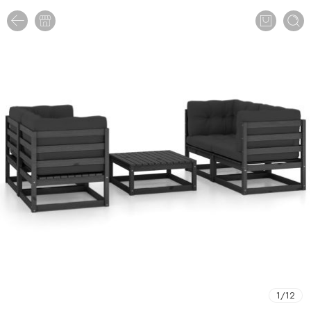
1
/
12