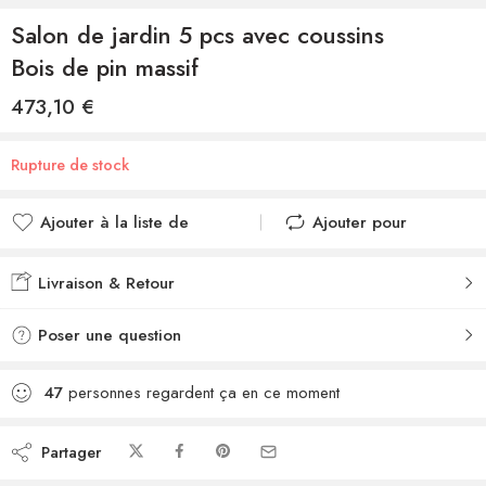
Salon de jardin 5 pcs avec coussins
Bois de pin massif
473,10
€
Rupture de stock
Ajouter à la liste de
Ajouter pour
souhaits
comparer
Ajouté à la liste de
Ajouté au
Livraison & Retour
souhaits
comparateur
Poser une question
47
personnes regardent ça en ce moment
Partager