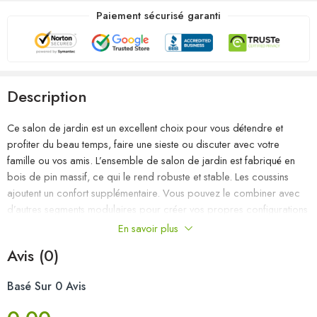
Paiement sécurisé garanti
Description
Ce salon de jardin est un excellent choix pour vous détendre et
profiter du beau temps, faire une sieste ou discuter avec votre
famille ou vos amis. L’ensemble de salon de jardin est fabriqué en
bois de pin massif, ce qui le rend robuste et stable. Les coussins
ajoutent un confort supplémentaire. Vous pouvez le combiner avec
d’autres segments modulaires pour créer vos propres configurations
de salon de jardin ! Remarque : afin de prolonger la durée de vie
En savoir plus
des meubles d’extérieur, nous vous recommandons de les protéger
Avis (0)
avec une housse imperméable.
Basé Sur 0 Avis
Couleur : noir
Couleur du coussin : anthracite