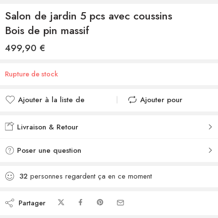
Salon de jardin 5 pcs avec coussins
Bois de pin massif
499,90
€
Rupture de stock
Ajouter à la liste de
Ajouter pour
souhaits
comparer
Ajouté à la liste de
Ajouté au
Livraison & Retour
souhaits
comparateur
Poser une question
32
personnes regardent ça en ce moment
Partager