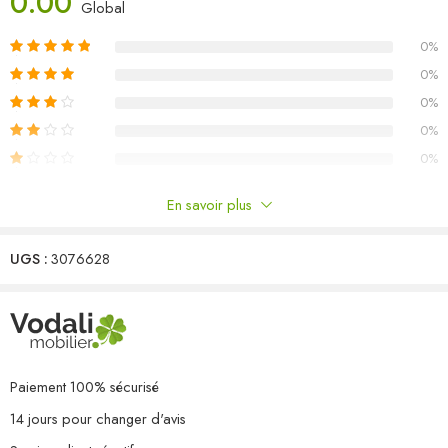
0.00
Matériau : bois de pin massif, tissu (100 % polyester)
Global
Dimensions du canapé central/d’angle : 70 x 70 x 67 cm (l x P x
0%
H)
Dimensions du coussin de siège : 70 x 70 x 8 cm (L x l x é)
0%
Dimensions du coussin de dossier/latéral : 70 x 40 x 8 cm (L x l x
0%
é)
0%
L’assemblage est requis
0%
La livraison contient :
2 x canapé central
En savoir plus
3 x canapé d’angle
Commentaires
5 x coussin de siège
8 x coussin de dossier/latéral
UGS :
3076628
Il n'y a pas encore de critiques.
Paiement 100% sécurisé
14 jours pour changer d'avis