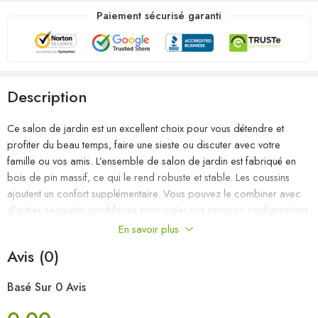
Paiement sécurisé garanti
Description
Ce salon de jardin est un excellent choix pour vous détendre et
profiter du beau temps, faire une sieste ou discuter avec votre
famille ou vos amis. L’ensemble de salon de jardin est fabriqué en
bois de pin massif, ce qui le rend robuste et stable. Les coussins
ajoutent un confort supplémentaire. Vous pouvez le combiner avec
d’autres segments modulaires pour créer vos propres configurations
de salon de jardin ! Remarque : afin de prolonger la durée de vie
En savoir plus
des meubles d’extérieur, nous vous recommandons de les protéger
Avis (0)
avec une housse imperméable.
Basé Sur 0 Avis
Couleur : noir
Couleur du coussin : anthracite