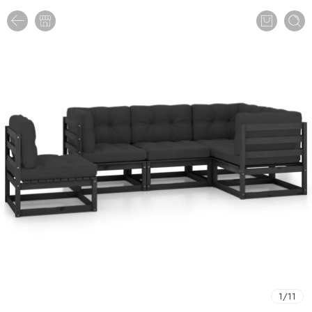
1
/
11