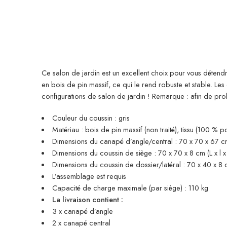
Ce salon de jardin est un excellent choix pour vous détendr
en bois de pin massif, ce qui le rend robuste et stable. L
configurations de salon de jardin ! Remarque : afin de p
Couleur du coussin : gris
Matériau : bois de pin massif (non traité), tissu (100 % po
Dimensions du canapé d’angle/central : 70 x 70 x 67 cm 
Dimensions du coussin de siège : 70 x 70 x 8 cm (L x l x
Dimensions du coussin de dossier/latéral : 70 x 40 x 8 cm
L’assemblage est requis
Capacité de charge maximale (par siège) : 110 kg
La livraison contient :
3 x canapé d’angle
2 x canapé central