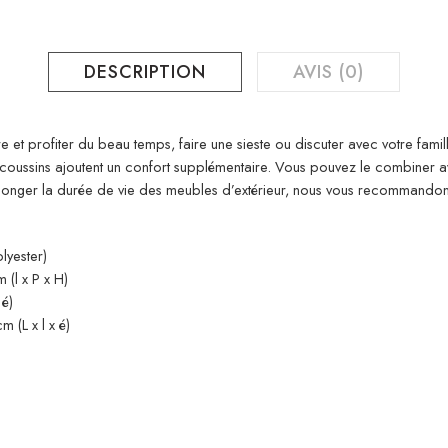
DESCRIPTION
AVIS (0)
e et profiter du beau temps, faire une sieste ou discuter avec votre fami
es coussins ajoutent un confort supplémentaire. Vous pouvez le combiner
rolonger la durée de vie des meubles d’extérieur, nous vous recommand
lyester)
(l x P x H)
 é)
 (L x l x é)