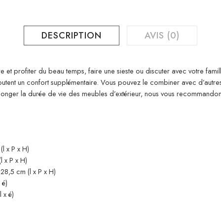
DESCRIPTION
AVIS (0)
e et profiter du beau temps, faire une sieste ou discuter avec votre fami
 ajoutent un confort supplémentaire. Vous pouvez le combiner avec d’aut
rolonger la durée de vie des meubles d’extérieur, nous vous recommand
l x P x H)
 x P x H)
8,5 cm (l x P x H)
 é)
 x é)