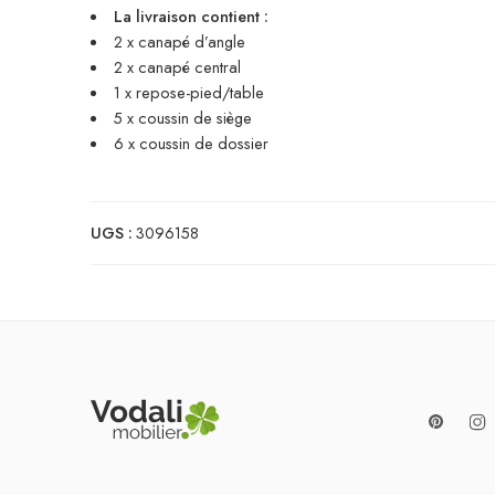
La livraison contient :
2 x canapé d’angle
2 x canapé central
1 x repose-pied/table
5 x coussin de siège
6 x coussin de dossier
UGS :
3096158