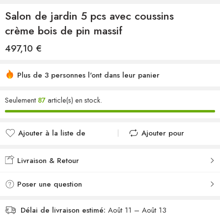
Salon de jardin 5 pcs avec coussins
crème bois de pin massif
497,10
€
Plus de 3 personnes l'ont dans leur panier
Seulement
87
article(s) en stock.
Ajouter à la liste de
Ajouter pour
souhaits
comparer
Ajouté à la liste de
Ajouté au
Livraison & Retour
souhaits
comparateur
Poser une question
Délai de livraison estimé:
Août 11 – Août 13