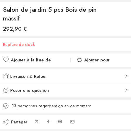
Salon de jardin 5 pcs Bois de pin
massif
292,90
€
Rupture de stock
Ajouter à la liste de
Ajouter pour
souhaits
comparer
Ajouté à la liste de
Ajouté au
Livraison & Retour
souhaits
comparateur
Poser une question
13
personnes regardent ça en ce moment
Partager