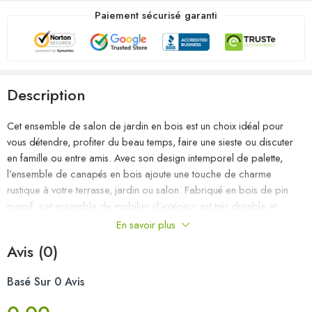
Paiement sécurisé garanti
Description
Cet ensemble de salon de jardin en bois est un choix idéal pour
vous détendre, profiter du beau temps, faire une sieste ou discuter
en famille ou entre amis. Avec son design intemporel de palette,
l’ensemble de canapés en bois ajoute une touche de charme
rustique à votre terrasse, jardin ou salon. Fabriqué en bois de pin
massif, cet ensemble de mobilier d’extérieur est très durable et
résistant aux intempéries. Cet ensemble de canapés a une
En savoir plus
construction solide et nécessite peu d’entretien. De plus, la
Avis (0)
conception modulaire permet également de placer l’ensemble dans
n’importe quel arrangement selon vos goûts. Remarque : afin de
Basé Sur 0 Avis
prolonger la durée de vie des meubles d’extérieur, nous vous
recommandons de les protéger avec une housse imperméable.