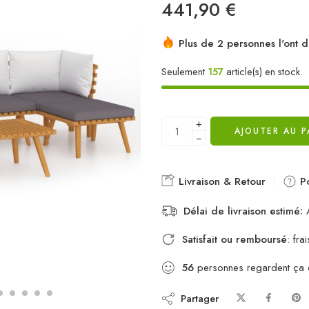
441,90
€
Plus de 2 personnes l'ont d
Seulement
157
article(s) en stock.
+
AJOUTER AU P
−
Livraison & Retour
Po
Délai de livraison estimé:
A
Satisfait ou remboursé
: fr
56
personnes regardent ça
Partager