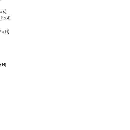
x é)
P x é)
P x H)
x H)