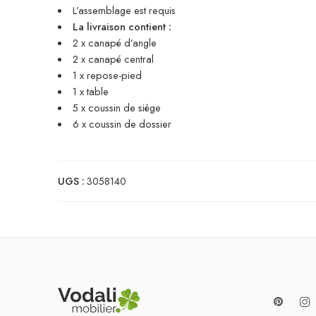
L’assemblage est requis
La livraison contient :
2 x canapé d’angle
2 x canapé central
1 x repose-pied
1 x table
5 x coussin de siège
6 x coussin de dossier
UGS :
3058140