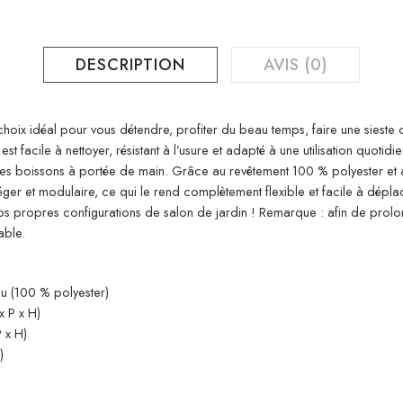
DESCRIPTION
AVIS (0)
 choix idéal pour vous détendre, profiter du beau temps, faire une sieste
t facile à nettoyer, résistant à l’usure et adapté à une utilisation quotid
et les boissons à portée de main. Grâce au revêtement 100 % polyester et
léger et modulaire, ce qui le rend complètement flexible et facile à dép
 propres configurations de salon de jardin ! Remarque : afin de prolon
able.
ssu (100 % polyester)
x P x H)
 x H)
)