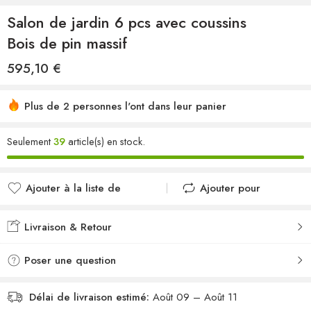
Salon de jardin 6 pcs avec coussins
Bois de pin massif
595,10
€
Plus de 2 personnes l'ont dans leur panier
Seulement
39
article(s) en stock.
Ajouter à la liste de
Ajouter pour
souhaits
comparer
Ajouté à la liste de
Ajouté au
Livraison & Retour
souhaits
comparateur
Poser une question
Délai de livraison estimé:
Août 09 – Août 11