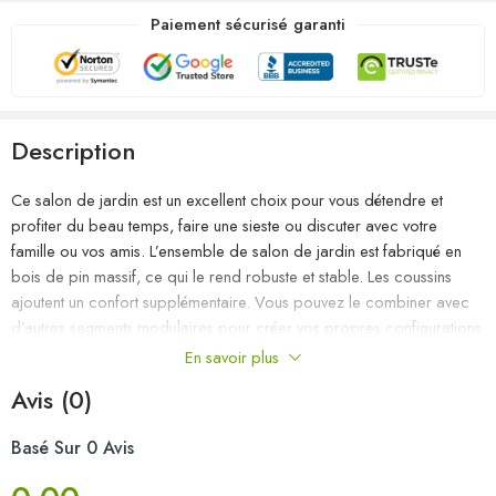
Paiement sécurisé garanti
Description
Ce salon de jardin est un excellent choix pour vous détendre et
profiter du beau temps, faire une sieste ou discuter avec votre
famille ou vos amis. L’ensemble de salon de jardin est fabriqué en
bois de pin massif, ce qui le rend robuste et stable. Les coussins
ajoutent un confort supplémentaire. Vous pouvez le combiner avec
d’autres segments modulaires pour créer vos propres configurations
de salon de jardin ! Remarque : afin de prolonger la durée de vie
En savoir plus
des meubles d’extérieur, nous vous recommandons de les protéger
Avis (0)
avec une housse imperméable.
Basé Sur 0 Avis
Couleur du coussin : gris
Matériau : bois de pin massif (non traité), tissu (100 % polyester)