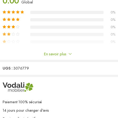
0.00
Dimensions du canapé central/d’angle : 70 x 70 x 67 cm (l x P x
Global
H)
0%
Dimensions de la table : 70 x 70 x 30 cm (l x P x H)
Dimensions du coussin de siège : 70 x 70 x 8 cm (L x l x é)
0%
Dimensions du coussin de dossier/latéral : 70 x 40 x 8 cm (L x l x
0%
é)
0%
L’assemblage est requis
0%
Capacité de charge maximale (par siège) : 110 kg
La livraison contient :
En savoir plus
2 x canapé central
Commentaires
3 x canapé d’angle
1 x table
UGS :
3076779
Il n'y a pas encore de critiques.
5 x coussin de siège
8 x coussin de dossier/latéral
Paiement 100% sécurisé
14 jours pour changer d'avis