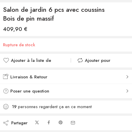
Salon de jardin 6 pcs avec coussins
Bois de pin massif
409,90
€
Rupture de stock
Ajouter à la liste de
Ajouter pour
souhaits
comparer
Ajouté à la liste de
Ajouté au
Livraison & Retour
souhaits
comparateur
Poser une question
19
personnes regardent ça en ce moment
Partager