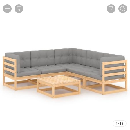
1
/
13