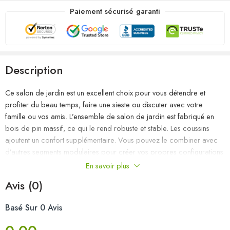
Paiement sécurisé garanti
Description
Ce salon de jardin est un excellent choix pour vous détendre et
profiter du beau temps, faire une sieste ou discuter avec votre
famille ou vos amis. L’ensemble de salon de jardin est fabriqué en
bois de pin massif, ce qui le rend robuste et stable. Les coussins
ajoutent un confort supplémentaire. Vous pouvez le combiner avec
d’autres segments modulaires pour créer vos propres configurations
de salon de jardin ! Remarque : afin de prolonger la durée de vie
En savoir plus
des meubles d’extérieur, nous vous recommandons de les protéger
Avis (0)
avec une housse imperméable.
Basé Sur 0 Avis
Couleur : gris
Couleur du coussin : anthracite