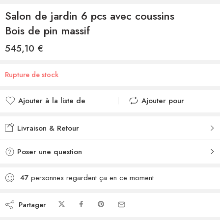
Salon de jardin 6 pcs avec coussins
Bois de pin massif
545,10
€
Rupture de stock
Ajouter à la liste de
Ajouter pour
souhaits
comparer
Ajouté à la liste de
Ajouté au
Livraison & Retour
souhaits
comparateur
Poser une question
47
personnes regardent ça en ce moment
Partager