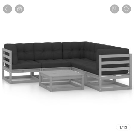
1
/
13