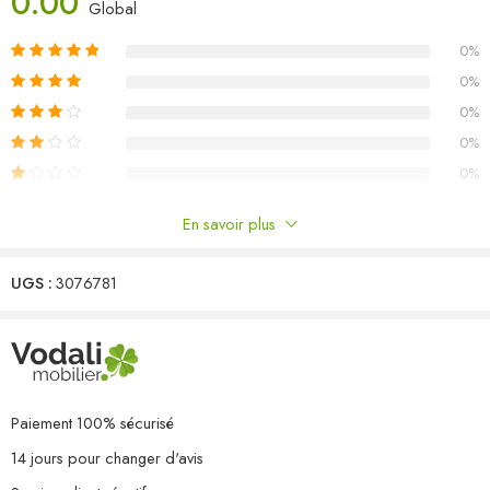
0.00
Matériau : bois de pin massif, tissu (100 % polyester)
Global
Dimensions du canapé central/d’angle : 70 x 70 x 67 cm (l x P x
0%
H)
Dimensions de la table : 70 x 70 x 30 cm (l x P x H)
0%
Dimensions du coussin de siège : 70 x 70 x 8 cm (L x l x é)
0%
Dimensions du coussin de dossier/latéral : 70 x 40 x 8 cm (L x l x
0%
é)
0%
Capacité de charge maximale (par siège) : 110 kg
L’assemblage est requis
En savoir plus
La livraison contient :
Commentaires
2 x canapé central
3 x canapé d’angle
UGS :
3076781
Il n'y a pas encore de critiques.
1 x table
5 x coussin de siège
8 x coussin de dossier/latéral
Paiement 100% sécurisé
14 jours pour changer d'avis