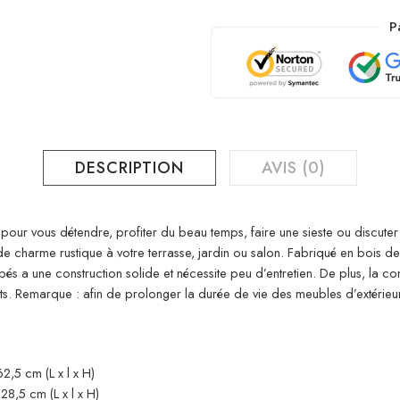
P
DESCRIPTION
AVIS (0)
 pour vous détendre, profiter du beau temps, faire une sieste ou discute
 charme rustique à votre terrasse, jardin ou salon. Fabriqué en bois de 
pés a une construction solide et nécessite peu d’entretien. De plus, la
ts. Remarque : afin de prolonger la durée de vie des meubles d’extéri
,5 cm (L x l x H)
8,5 cm (L x l x H)