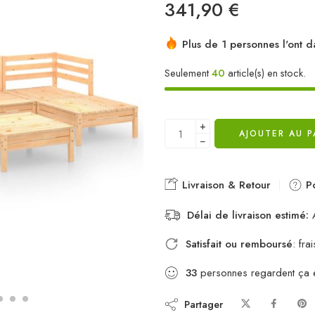
341,90
€
Plus de 1 personnes l'ont d
Seulement
40
article(s) en stock.
+
AJOUTER AU P
−
Livraison & Retour
Po
Délai de livraison estimé:
A
Satisfait ou remboursé
: fr
33
personnes regardent ça 
Partager