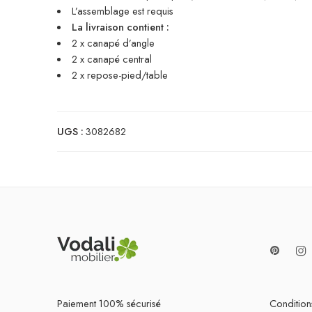
L’assemblage est requis
La livraison contient :
2 x canapé d’angle
2 x canapé central
2 x repose-pied/table
UGS :
3082682
Paiement 100% sécurisé
Conditions