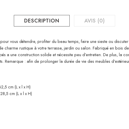
DESCRIPTION
AVIS (0)
 pour vous détendre, profiter du beau temps, faire une sieste ou discute
 charme rustique à votre terrasse, jardin ou salon. Fabriqué en bois de 
pés a une construction solide et nécessite peu d’entretien. De plus, la
ts. Remarque : afin de prolonger la durée de vie des meubles d’extéri
,5 cm (L x l x H)
8,5 cm (L x l x H)