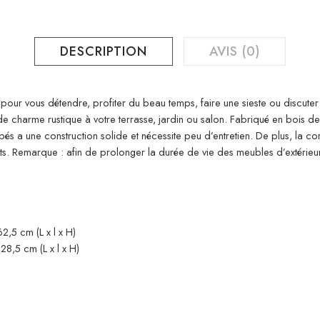
DESCRIPTION
AVIS (0)
 pour vous détendre, profiter du beau temps, faire une sieste ou discute
 charme rustique à votre terrasse, jardin ou salon. Fabriqué en bois de 
pés a une construction solide et nécessite peu d’entretien. De plus, la
ts. Remarque : afin de prolonger la durée de vie des meubles d’extéri
,5 cm (L x l x H)
8,5 cm (L x l x H)