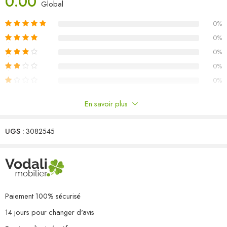
0.00
Dimensions du canapé d’angle : 63,5 x 63,5 x 62,5 cm (l x P x H)
Global
L’assemblage est requis
0%
Capacité de charge maximale (par siège) : 110 kg
La livraison contient :
0%
4 x canapé central
0%
2 x canapé d’angle
0%
0%
En savoir plus
Commentaires
UGS :
3082545
Il n'y a pas encore de critiques.
Paiement 100% sécurisé
14 jours pour changer d'avis