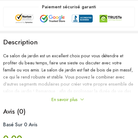
Paiement sécurisé garanti
Description
Ce salon de jardin est un excellent choix pour vous détendre et
profiter du beau temps, faire une sieste ou discuter avec votre
famille ou vos amis. Le salon de jardin est fait de bois de pin massif,
ce qui le rend robuste et stable. Vous pouvez le combiner avec
d’autres segments modulaires pour créer votre propre ensemble de
salon de jardin ! Remarque : afin de prolonger la durée de vie des
meubles d’extérieur, nous vous recommandons de les protéger avec
En savoir plus
une housse imperméable.
Avis (0)
Couleur : marron miel
Basé Sur 0 Avis
Matériau : bois de pin massif
Dimensions du canapé central : 63,5 x 63,5 x 62,5 cm (l x P x H)