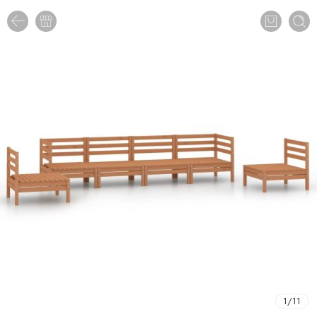
1
/
11