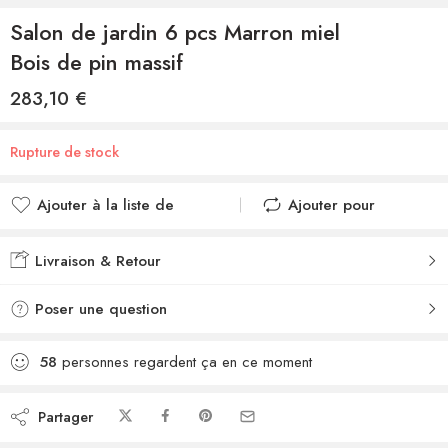
Salon de jardin 6 pcs Marron miel
Bois de pin massif
283,10
€
Rupture de stock
Ajouter à la liste de
Ajouter pour
souhaits
comparer
Ajouté à la liste de
Ajouté au
Livraison & Retour
souhaits
comparateur
Poser une question
58
personnes regardent ça en ce moment
Partager