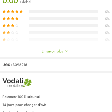
0.00
Matériau : bois de pin massif, tissu (100 % polyester)
Global
Dimensions du canapé d’angle : 63,5 x 63,5 x 62,5 cm (l x P x H)
0%
Dimensions du canapé central : 63,5 x 63,5 x 62,5 cm (l x P x H)
Dimensions du repose-pied/de la table : 63,5 x 63,5 x 28,5 cm
0%
(l x P x H)
0%
Dimensions du coussin de siège : 60 x 60 x 5 cm (L x l x é)
0%
Dimensions du coussin de dossier : 60 x 32 x 5 cm (L x l x é)
0%
L’assemblage est requis
Capacité de charge maximale (par siège) : 110 kg
En savoir plus
La livraison contient :
Commentaires
2 x canapé d’angle
4 x canapé central
UGS :
3096216
Il n'y a pas encore de critiques.
1 x repose-pied/table
7 x coussin de siège
8 x coussin de dossier
Paiement 100% sécurisé
14 jours pour changer d'avis