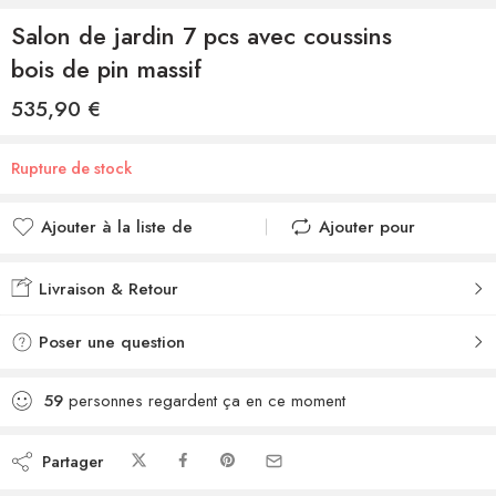
Salon de jardin 7 pcs avec coussins
bois de pin massif
535,90
€
Rupture de stock
Ajouter à la liste de
Ajouter pour
souhaits
comparer
Ajouté à la liste de
Ajouté au
Livraison & Retour
souhaits
comparateur
Poser une question
59
personnes regardent ça en ce moment
Partager