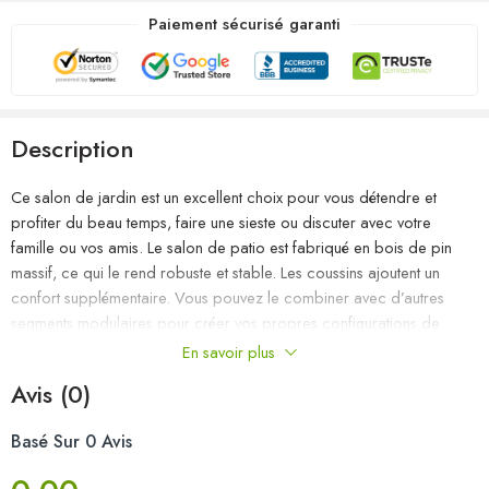
Paiement sécurisé garanti
Description
Ce salon de jardin est un excellent choix pour vous détendre et
profiter du beau temps, faire une sieste ou discuter avec votre
famille ou vos amis. Le salon de patio est fabriqué en bois de pin
massif, ce qui le rend robuste et stable. Les coussins ajoutent un
confort supplémentaire. Vous pouvez le combiner avec d’autres
segments modulaires pour créer vos propres configurations de
salon de jardin ! Remarque : afin de prolonger la durée de vie des
En savoir plus
meubles d’extérieur, nous vous recommandons de les protéger avec
Avis (0)
une housse imperméable.
Basé Sur 0 Avis
Couleur : gris
Couleur du coussin : anthracite