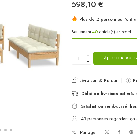
598,10
€
Plus de 2 personnes l'ont d
Seulement
40
article(s) en stock.
+
AJOUTER AU P
−
Livraison & Retour
Po
Délai de livraison estimé:
A
Satisfait ou remboursé
: fr
41
personnes regardent ça
Partager