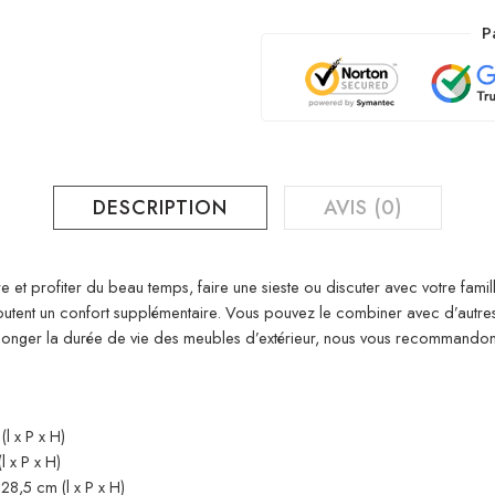
P
DESCRIPTION
AVIS (0)
e et profiter du beau temps, faire une sieste ou discuter avec votre fami
 ajoutent un confort supplémentaire. Vous pouvez le combiner avec d’aut
rolonger la durée de vie des meubles d’extérieur, nous vous recommand
l x P x H)
 x P x H)
8,5 cm (l x P x H)