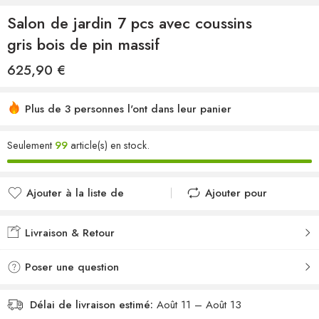
Salon de jardin 7 pcs avec coussins
gris bois de pin massif
625,90
€
Plus de 3 personnes l'ont dans leur panier
Seulement
99
article(s) en stock.
Ajouter à la liste de
Ajouter pour
souhaits
comparer
Ajouté à la liste de
Ajouté au
Livraison & Retour
souhaits
comparateur
Poser une question
Délai de livraison estimé:
Août 11 – Août 13