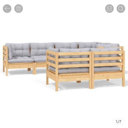
1
/
7