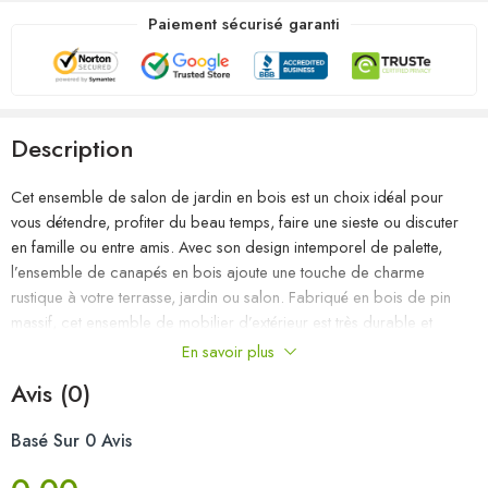
Paiement sécurisé garanti
Description
Cet ensemble de salon de jardin en bois est un choix idéal pour
vous détendre, profiter du beau temps, faire une sieste ou discuter
en famille ou entre amis. Avec son design intemporel de palette,
l’ensemble de canapés en bois ajoute une touche de charme
rustique à votre terrasse, jardin ou salon. Fabriqué en bois de pin
massif, cet ensemble de mobilier d’extérieur est très durable et
résistant aux intempéries. Cet ensemble de canapés a une
En savoir plus
construction solide et nécessite peu d’entretien. De plus, la
Avis (0)
conception modulaire permet également de placer l’ensemble dans
n’importe quel arrangement selon vos goûts. Remarque : afin de
Basé Sur 0 Avis
prolonger la durée de vie des meubles d’extérieur, nous vous
recommandons de les protéger avec une housse imperméable.