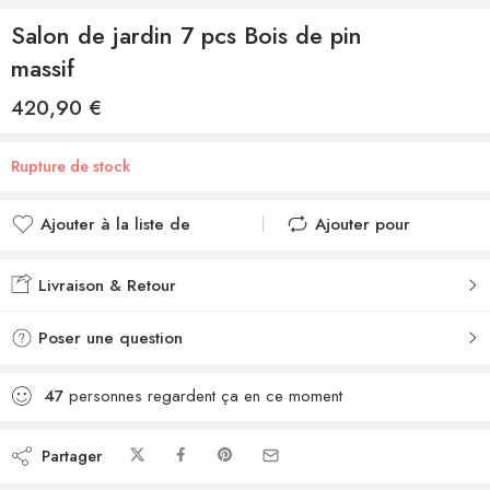
Salon de jardin 7 pcs Bois de pin
massif
420,90
€
Rupture de stock
Ajouter à la liste de
Ajouter pour
souhaits
comparer
Ajouté à la liste de
Ajouté au
Livraison & Retour
souhaits
comparateur
Poser une question
47
personnes regardent ça en ce moment
Partager