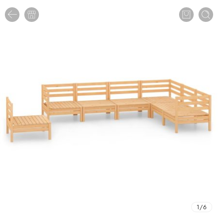
1
/
6