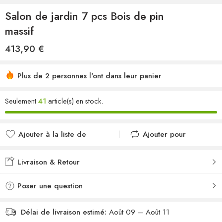
Salon de jardin 7 pcs Bois de pin
massif
413,90
€
Plus de 2 personnes l'ont dans leur panier
Seulement
41
article(s) en stock.
Ajouter à la liste de
Ajouter pour
souhaits
comparer
Ajouté à la liste de
Ajouté au
Livraison & Retour
souhaits
comparateur
Poser une question
Délai de livraison estimé:
Août 09 – Août 11