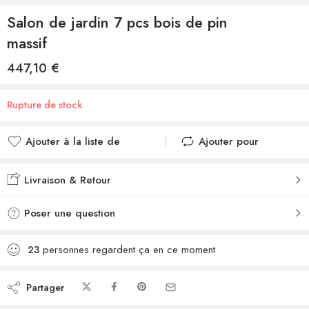
Salon de jardin 7 pcs bois de pin
massif
447,10
€
Rupture de stock
Ajouter à la liste de
Ajouter pour
souhaits
comparer
Ajouté à la liste de
Ajouté au
Livraison & Retour
souhaits
comparateur
Poser une question
23
personnes regardent ça en ce moment
Partager