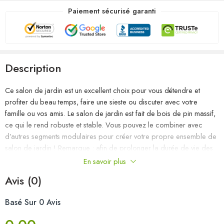
Paiement sécurisé garanti
Description
Ce salon de jardin est un excellent choix pour vous détendre et
profiter du beau temps, faire une sieste ou discuter avec votre
famille ou vos amis. Le salon de jardin est fait de bois de pin massif,
ce qui le rend robuste et stable. Vous pouvez le combiner avec
d’autres segments modulaires pour créer votre propre ensemble de
salon de jardin ! Remarque : afin de prolonger la durée de vie des
meubles d’extérieur, nous vous recommandons de les protéger avec
En savoir plus
une housse imperméable.
Avis (0)
Couleur : noir
Basé Sur 0 Avis
Matériau : bois de pin massif
Dimensions du canapé central/d’angle : 70 x 70 x 67 cm (l x P x