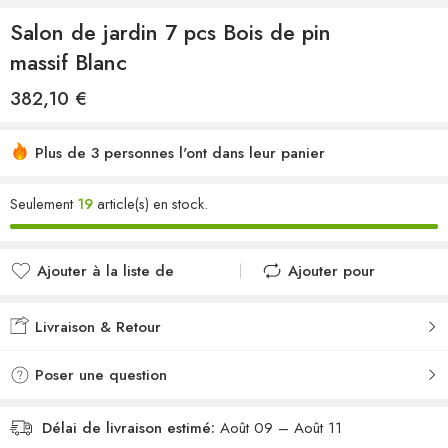
Salon de jardin 7 pcs Bois de pin
massif Blanc
382,10
€
Plus de 3 personnes l'ont dans leur panier
Seulement
19
article(s) en stock.
Ajouter à la liste de
Ajouter pour
souhaits
comparer
Ajouté à la liste de
Ajouté au
Livraison & Retour
souhaits
comparateur
Poser une question
Délai de livraison estimé:
Août 09 – Août 11