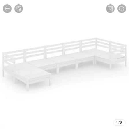
1
/
8