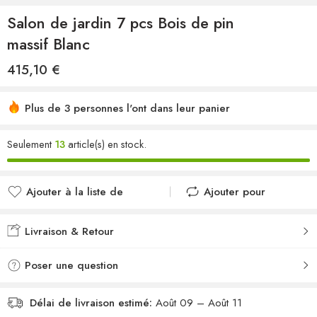
Salon de jardin 7 pcs Bois de pin
massif Blanc
415,10
€
Plus de 3 personnes l'ont dans leur panier
Seulement
13
article(s) en stock.
Ajouter à la liste de
Ajouter pour
souhaits
comparer
Ajouté à la liste de
Ajouté au
Livraison & Retour
souhaits
comparateur
Poser une question
Délai de livraison estimé:
Août 09 – Août 11