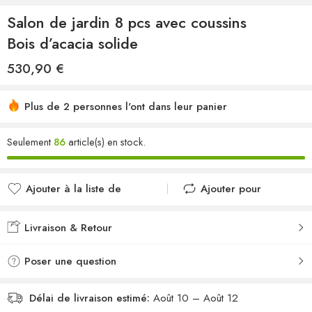
Salon de jardin 8 pcs avec coussins
Bois d’acacia solide
530,90
€
Plus de 2 personnes l'ont dans leur panier
Seulement
86
article(s) en stock.
Ajouter à la liste de
Ajouter pour
souhaits
comparer
Ajouté à la liste de
Ajouté au
Livraison & Retour
souhaits
comparateur
Poser une question
Délai de livraison estimé:
Août 10 – Août 12