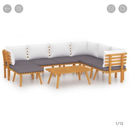
1
/
12