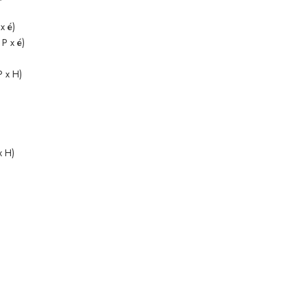
x é)
P x é)
P x H)
x H)