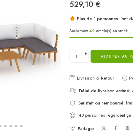
529,10
€
Plus de 1 personnes l'ont d
Seulement
42
article(s) en stock.
+
AJOUTER AU P
−
Livraison & Retour
Po
Délai de livraison estimé:
A
Satisfait ou remboursé
: fr
43
personnes regardent ça
Partager