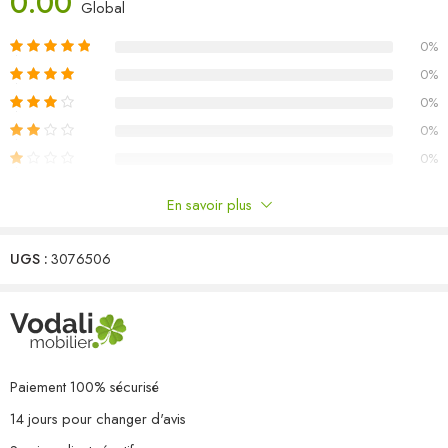
0.00
Matériau : bois de pin massif, tissu (100 % polyester)
Global
Dimensions du canapé central/d’angle : 70 x 70 x 67 cm (l x P x
0%
H)
Dimensions de la table : 70 x 70 x 30 cm (l x P x H)
0%
Dimensions du coussin de siège : 70 x 70 x 8 cm (L x l x é)
0%
Dimensions du coussin de dossier/latéral : 70 x 40 x 8 cm (L x l x
0%
é)
0%
L’assemblage est requis
Capacité de charge maximale (par siège) : 110 kg
En savoir plus
La livraison contient :
Commentaires
1 x canapé central
6 x canapé d’angle
UGS :
3076506
Il n'y a pas encore de critiques.
1 x table
7 x coussin de siège
13 x coussin de dossier/latéral
Paiement 100% sécurisé
14 jours pour changer d'avis