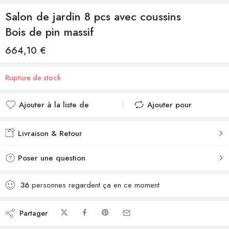
Salon de jardin 8 pcs avec coussins
Bois de pin massif
664,10
€
Rupture de stock
Ajouter à la liste de
Ajouter pour
souhaits
comparer
Ajouté à la liste de
Ajouté au
Livraison & Retour
souhaits
comparateur
Poser une question
36
personnes regardent ça en ce moment
Partager