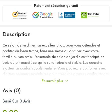
Paiement sécurisé garanti
Description
Ce salon de jardin est un excellent choix pour vous détendre et
profiter du beau temps, faire une sieste ou discuter avec votre
famille ou vos amis. L’ensemble de salon de jardin est fabriqué en
bois de pin massif, ce qui le rend robuste et stable. Les coussins
ajoutent un confort supplémentaire. Vous pouvez le combiner avec
d’autres segments modulaires pour créer vos propres configurations
de salon de jardin ! Remarque : afin de prolonger la durée de vie
En savoir plus
des meubles d’extérieur, nous vous recommandons de les protéger
Avis (0)
avec une housse imperméable.
Basé Sur 0 Avis
Couleur : gris
Couleur du coussin : anthracite