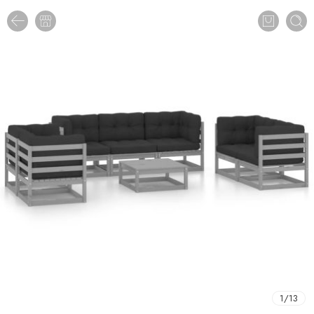
1
/
13