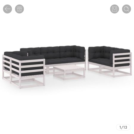
1
/
13