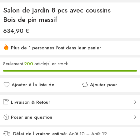
Salon de jardin 8 pcs avec coussins
Bois de pin massif
634,90
€
Plus de 1 personnes l'ont dans leur panier
Seulement
200
article(s) en stock.
Ajouter à la liste de
Ajouter pour
souhaits
comparer
Ajouté à la liste de
Ajouté au
Livraison & Retour
souhaits
comparateur
Poser une question
Délai de livraison estimé:
Août 10 – Août 12