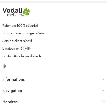
1 x table
1 x repose-pied
7 x coussin de siège
9 x coussin de dossier/latéral
Paiement 100% sécurisé
14 jours pour changer d'avis
Service client réactif
Livraison en 24/48h
contact@vodali-mobilier.fr
Informations
Navigation
Horaires