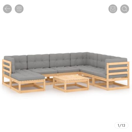
1
/
13