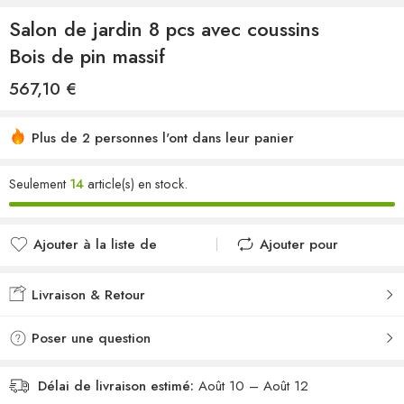
Salon de jardin 8 pcs avec coussins
Bois de pin massif
567,10
€
Plus de 2 personnes l'ont dans leur panier
Seulement
14
article(s) en stock.
Ajouter à la liste de
Ajouter pour
souhaits
comparer
Ajouté à la liste de
Ajouté au
Livraison & Retour
souhaits
comparateur
Poser une question
Délai de livraison estimé:
Août 10 – Août 12