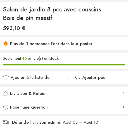
Salon de jardin 8 pcs avec coussins
Bois de pin massif
593,10
€
Plus de 1 personnes l'ont dans leur panier
Seulement
45
article(s) en stock.
Ajouter à la liste de
Ajouter pour
souhaits
comparer
Ajouté à la liste de
Ajouté au
Livraison & Retour
souhaits
comparateur
Poser une question
Délai de livraison estimé:
Août 08 – Août 10