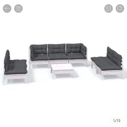
1
/
13