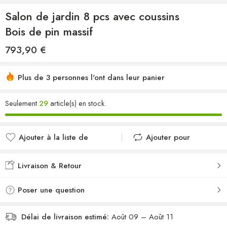
Salon de jardin 8 pcs avec coussins
Bois de pin massif
793,90
€
Plus de 3 personnes l'ont dans leur panier
Seulement
29
article(s) en stock.
Ajouter à la liste de
Ajouter pour
souhaits
comparer
Ajouté à la liste de
Ajouté au
Livraison & Retour
souhaits
comparateur
Poser une question
Délai de livraison estimé:
Août 09 – Août 11