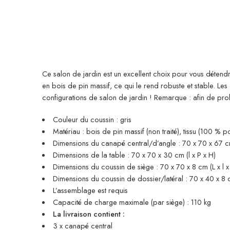
Ce salon de jardin est un excellent choix pour vous détendr
en bois de pin massif, ce qui le rend robuste et stable. L
configurations de salon de jardin ! Remarque : afin de p
Couleur du coussin : gris
Matériau : bois de pin massif (non traité), tissu (100 % po
Dimensions du canapé central/d’angle : 70 x 70 x 67 cm
Dimensions de la table : 70 x 70 x 30 cm (l x P x H)
Dimensions du coussin de siège : 70 x 70 x 8 cm (L x l x
Dimensions du coussin de dossier/latéral : 70 x 40 x 8 cm
L’assemblage est requis
Capacité de charge maximale (par siège) : 110 kg
La livraison contient :
3 x canapé central