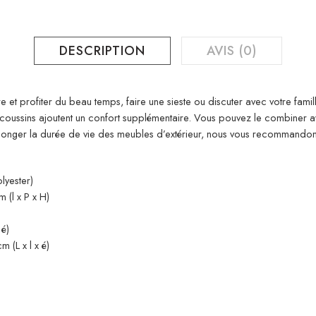
DESCRIPTION
AVIS (0)
e et profiter du beau temps, faire une sieste ou discuter avec votre fami
es coussins ajoutent un confort supplémentaire. Vous pouvez le combiner
rolonger la durée de vie des meubles d’extérieur, nous vous recommand
lyester)
 (l x P x H)
 é)
 (L x l x é)