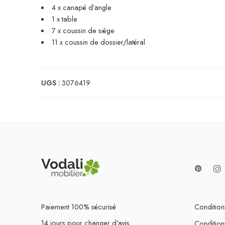
4 x canapé d’angle
1 x table
7 x coussin de siège
11 x coussin de dossier/latéral
UGS :
3076419
Paiement 100% sécurisé
Conditions
14 jours pour changer d'avis
Condition