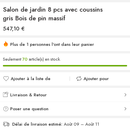
Salon de jardin 8 pcs avec coussins
gris Bois de pin massif
547,10
€
Plus de 1 personnes l'ont dans leur panier
Seulement
70
article(s) en stock.
Ajouter à la liste de
Ajouter pour
souhaits
comparer
Ajouté à la liste de
Ajouté au
Livraison & Retour
souhaits
comparateur
Poser une question
Délai de livraison estimé:
Août 09 – Août 11