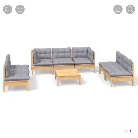
1
/
13