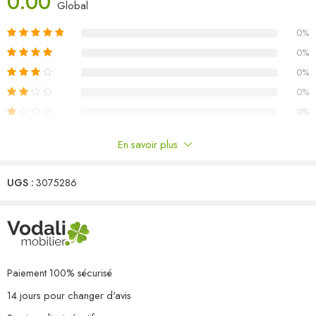
0.00
H)
Global
L’assemblage est requis
0%
La livraison contient :
8 x canapé d’angle
0%
0%
0%
0%
En savoir plus
Commentaires
UGS :
3075286
Il n'y a pas encore de critiques.
Paiement 100% sécurisé
14 jours pour changer d'avis