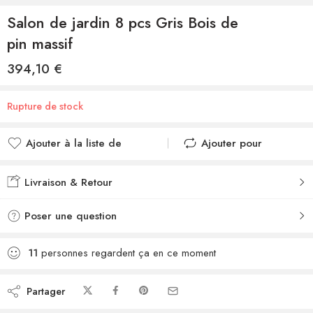
Salon de jardin 8 pcs Gris Bois de
pin massif
394,10
€
Rupture de stock
Ajouter à la liste de
Ajouter pour
souhaits
comparer
Ajouté à la liste de
Ajouté au
Livraison & Retour
souhaits
comparateur
Poser une question
11
personnes regardent ça en ce moment
Partager