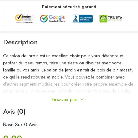
Paiement sécurisé garanti
Description
Ce salon de jardin est un excellent choix pour vous détendre et
profiter du beau temps, faire une sieste ou discuter avec votre
famille ou vos amis. Le salon de jardin est fait de bois de pin massif,
ce qui le rend robuste et stable. Vous pouvez le combiner avec
d’autres segments modulaires pour créer votre propre ensemble de
salon de jardin ! Remarque : afin de prolonger la durée de vie des
meubles d’extérieur, nous vous recommandons de les protéger avec
En savoir plus
une housse imperméable.
Avis (0)
Couleur : gris
Basé Sur 0 Avis
Matériau : bois de pin massif
Dimensions du canapé d’angle (chacun) : 70 x 70 x 67 cm (l x P x