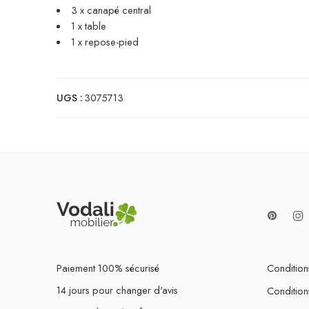
3 x canapé central
1 x table
1 x repose-pied
UGS :
3075713
Paiement 100% sécurisé
Conditions
14 jours pour changer d'avis
Condition