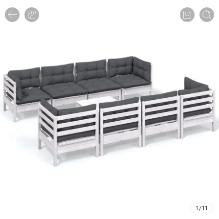
1
/
11