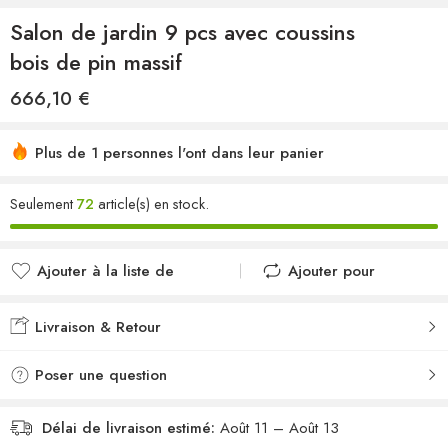
Salon de jardin 9 pcs avec coussins
bois de pin massif
666,10
€
Plus de 1 personnes l'ont dans leur panier
Seulement
72
article(s) en stock.
Ajouter à la liste de
Ajouter pour
souhaits
comparer
Ajouté à la liste de
Ajouté au
Livraison & Retour
souhaits
comparateur
Poser une question
Délai de livraison estimé:
Août 11 – Août 13