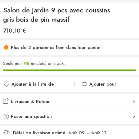
Salon de jardin 9 pcs avec coussins
gris bois de pin massif
710,10
€
Plus de 2 personnes l'ont dans leur panier
Seulement
98
article(s) en stock.
Ajouter à la liste de
Ajouter pour
souhaits
comparer
Ajouté à la liste de
Ajouté au
Livraison & Retour
souhaits
comparateur
Poser une question
Délai de livraison estimé:
Août 09 – Août 11