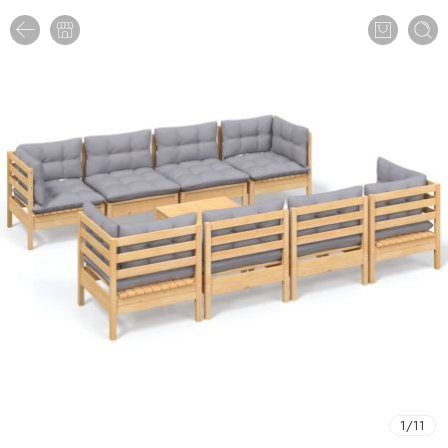
1
/
11