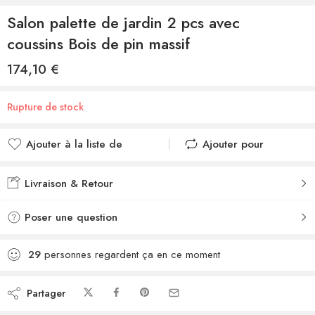
Salon palette de jardin 2 pcs avec
coussins Bois de pin massif
174,10
€
Rupture de stock
Ajouter à la liste de
Ajouter pour
souhaits
comparer
Ajouté à la liste de
Ajouté au
Livraison & Retour
souhaits
comparateur
Poser une question
29
personnes regardent ça en ce moment
Partager