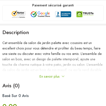
Paiement sécurisé garanti
Description
Cet ensemble de salon de jardin palette avec coussins est un
excellent choix pour vous détendre et profiter du beau temps, faire
une sieste ou discuter avec votre famille ou vos amis. L’ensemble de
salon en bois, avec un design de palette intemporel, ajoute une
touche de charme rustique à votre patio, jardin ou salon. L’ensemble
de salon de jardin est en bois de pin massif, ce qui le rend durable
et stable. Ce salon de jardin présente une construction solide et
En savoir plus
nécessite peu d’entretien. Avec un dessus de table solide, la table est
Avis (0)
idéale pour garder la nourriture et les boissons à portée de main.
Grâce à la tapisserie 100 % polyester et au rembourrage épais, les
Basé Sur 0 Avis
coussins de palette sont doux et offrent le plus grand confort. De
plus, la conception modulaire permet également de placer