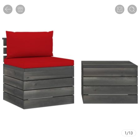
1
/
13