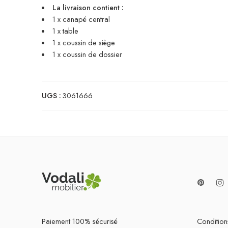
La livraison contient :
1 x canapé central
1 x table
1 x coussin de siège
1 x coussin de dossier
UGS :
3061666
Paiement 100% sécurisé
Conditions