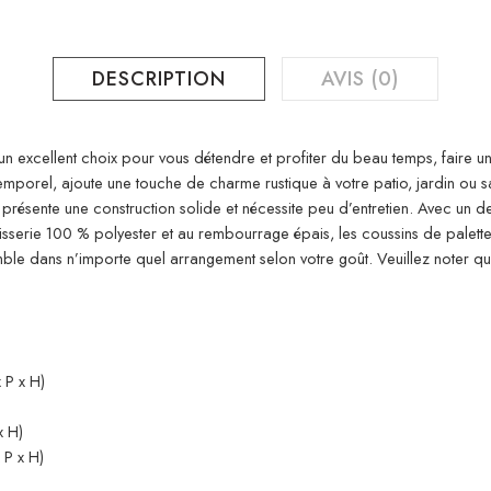
DESCRIPTION
AVIS (0)
n excellent choix pour vous détendre et profiter du beau temps, faire une
emporel, ajoute une touche de charme rustique à votre patio, jardin ou s
 présente une construction solide et nécessite peu d’entretien. Avec un de
isserie 100 % polyester et au rembourrage épais, les coussins de palette 
e dans n’importe quel arrangement selon votre goût. Veuillez noter que 
 P x H)
x H)
 P x H)